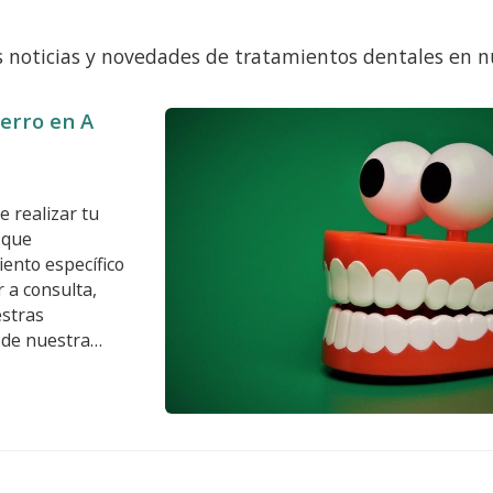
s noticias y novedades de tratamientos dentales en nu
Ferro en A
e realizar tu
l que
ento específico
 a consulta,
estras
sde nuestra
emos propuesto