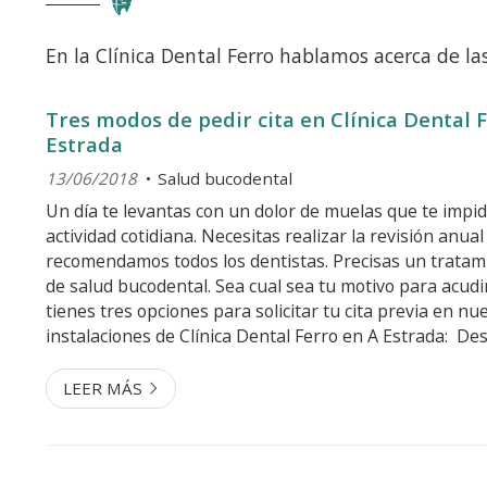
En la Clínica Dental Ferro hablamos acerca de la
Tres modos de pedir cita en Clínica Dental 
Estrada
13/06/2018
Salud bucodental
Un día te levantas con un dolor de muelas que te impid
actividad cotidiana. Necesitas realizar la revisión anua
recomendamos todos los dentistas. Precisas un tratami
de salud bucodental. Sea cual sea tu motivo para acudir
tienes tres opciones para solicitar tu cita previa en nu
instalaciones de Clínica Dental Ferro en A Estrada: De
apertura en A Estrada, en Clínica Dental Ferro nos h
que venir a visitarnos te resulte lo...
LEER MÁS