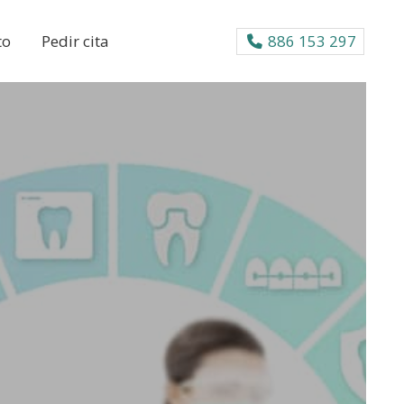
to
Pedir cita
886 153 297