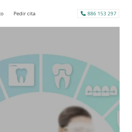
to
Pedir cita
886 153 297