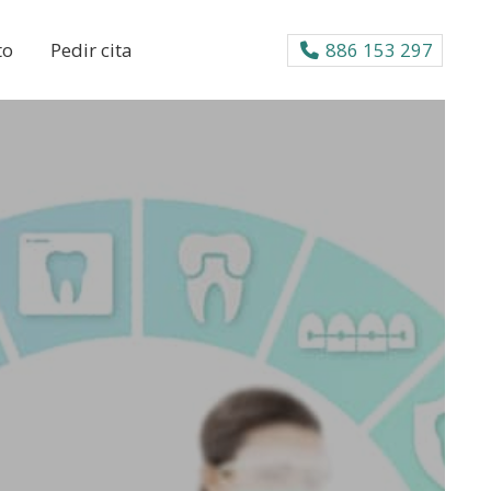
to
Pedir cita
886 153 297