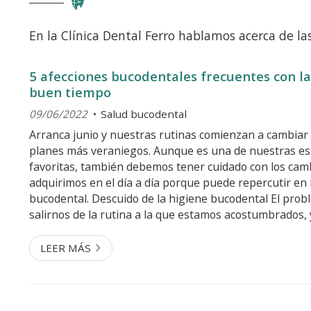
En la Clínica Dental Ferro hablamos acerca de la
5 afecciones bucodentales frecuentes con la
buen tiempo
09/06/2022
Salud bucodental
Arranca junio y nuestras rutinas comienzan a cambiar
planes más veraniegos. Aunque es una de nuestras es
favoritas, también debemos tener cuidado con los cam
adquirimos en el día a día porque puede repercutir en
bucodental. Descuido de la higiene bucodental El prob
salirnos de la rutina a la que estamos acostumbrados,
puede llevar a un descuido de nuestra higiene bucoden
a comer fuera, alargamos las charlas...
LEER MÁS