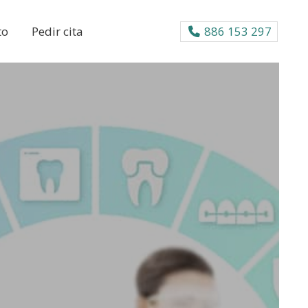
to
Pedir cita
886 153 297