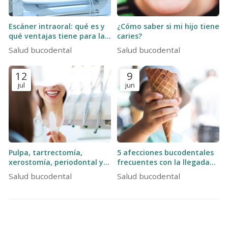
Escáner intraoral: qué es y
¿Cómo saber si mi hijo tiene
qué ventajas tiene para la
caries?
salud bucodental
Salud bucodental
Salud bucodental
12
9
jul
jun
Pulpa, tartrectomía,
5 afecciones bucodentales
xerostomía, periodontal y
frecuentes con la llegada
ortopantomografía: 5
del buen tiempo
Salud bucodental
Salud bucodental
conceptos odontológicos
que quizás no conocías