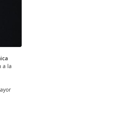
nica
 a la
mayor