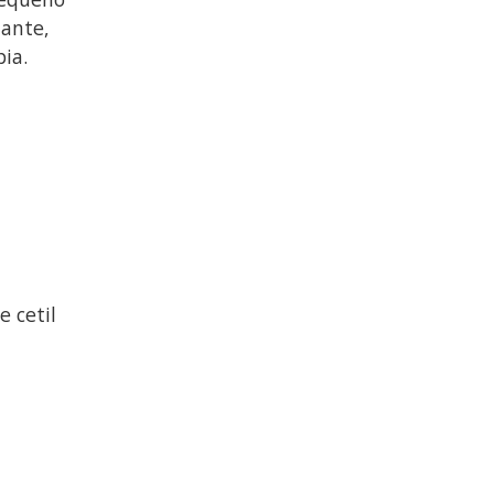
uante,
ia.
e cetil