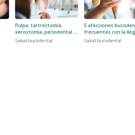
Pulpa, tartrectomía,
5 afecciones bucoden
xerostomía, periodontal y
frecuentes con la lle
ortopantomografía: 5
del buen tiempo
Salud bucodental
Salud bucodental
conceptos odontológicos
que quizás no conocías
trada
mpuesta por profesionales con amplia trayectoria profesional.
ncia, implantología... Registro Sanitario: C-36-002568.