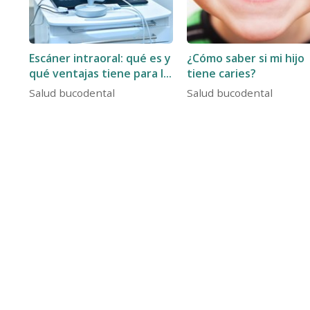
Escáner intraoral: qué es y
¿Cómo saber si mi hijo
qué ventajas tiene para la
tiene caries?
salud bucodental
Salud bucodental
Salud bucodental
Clínica dental Ferro en A Es
Somos una clínica dental en A Estrada de confianza, co
dentales de odontología general, estética dental, endodo