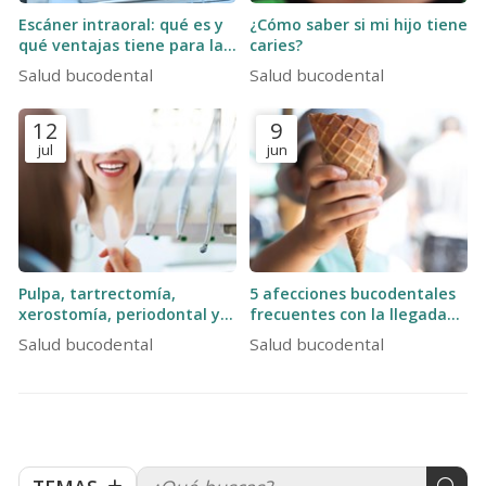
Escáner intraoral: qué es y
¿Cómo saber si mi hijo tiene
qué ventajas tiene para la
caries?
salud bucodental
Salud bucodental
Salud bucodental
12
9
jul
jun
Pulpa, tartrectomía,
5 afecciones bucodentales
xerostomía, periodontal y
frecuentes con la llegada
ortopantomografía: 5
del buen tiempo
Salud bucodental
Salud bucodental
conceptos odontológicos
que quizás no conocías