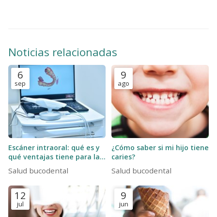
Noticias relacionadas
6
9
sep
ago
Escáner intraoral: qué es y
¿Cómo saber si mi hijo tiene
qué ventajas tiene para la
caries?
salud bucodental
Salud bucodental
Salud bucodental
12
9
jul
jun