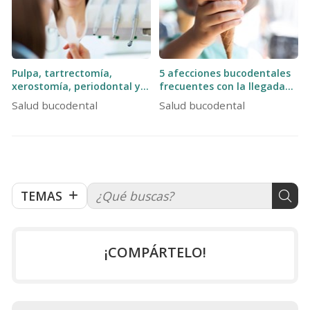
Pulpa, tartrectomía,
5 afecciones bucodentales
xerostomía, periodontal y
frecuentes con la llegada
ortopantomografía: 5
del buen tiempo
Salud bucodental
Salud bucodental
conceptos odontológicos
que quizás no conocías
TEMAS
¡COMPÁRTELO!